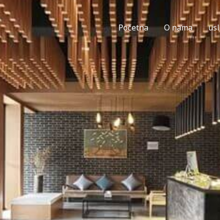
Početna
O nama
us