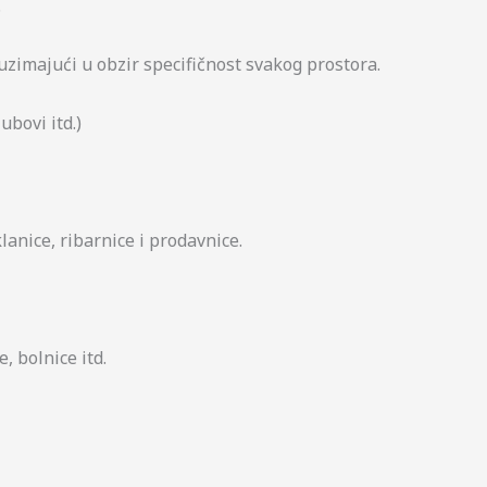
.
zimajući u obzir specifičnost svakog prostora.
ubovi itd.)
anice, ribarnice i prodavnice.
, bolnice itd.