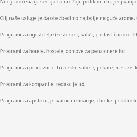
Neograničena garancija na uređaje prilikom iznajmljivanja
Cilj naše usluge je da obezbedimo najbolje moguće arome, u
Programi za ugostitelje (restorani, kafići, poslastičarnice, kl
Programi za hotele, hostele, domove za penzionere itd.
Programi za prodavnice, frizerske salone, pekare, mesare, kl
Programi za kompanije, redakcije itd.
Programi za apoteke, privatne ordinacije, klinike, poliklinike