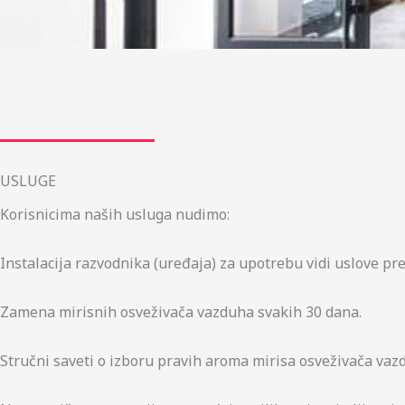
USLUGE
Korisnicima naših usluga nudimo:
Instalacija razvodnika (uređaja) za upotrebu vidi uslove p
Zamena mirisnih osveživača vazduha svakih 30 dana.
Stručni saveti o izboru pravih aroma mirisa osveživača vaz