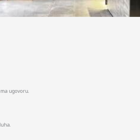
rema ugovoru.
duha.